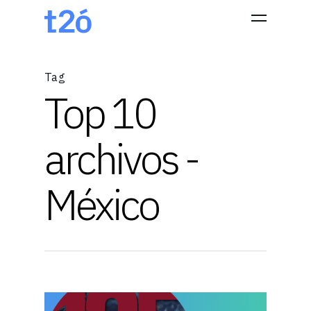
Tag
Top 10
Hit enter to search or ESC to close
archivos -
México