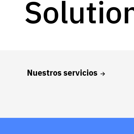
Solutio
Nuestros servicios
Hit enter to search or ESC to close