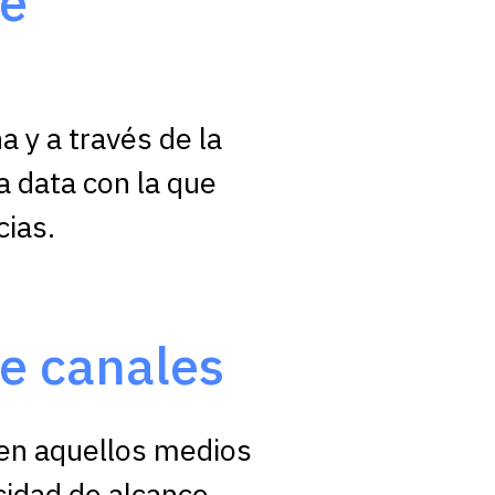
de
 y a través de la
a data con la que
cias.
de canales
 en aquellos medios
idad de alcance.