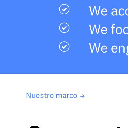
We acc
We foc
We en
Nuestro marco