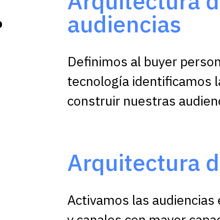
.
Arquitectura 
audiencias
Definimos al buyer persona
tecnología identificamos l
construir nuestras audien
Arquitectura 
Activamos las audiencias
y canales con mayor capac