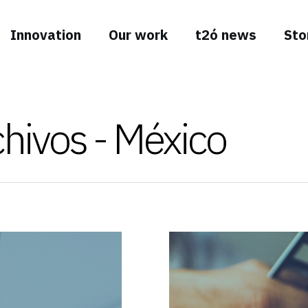
Innovation
Our work
t2ó news
Sto
ivos - México