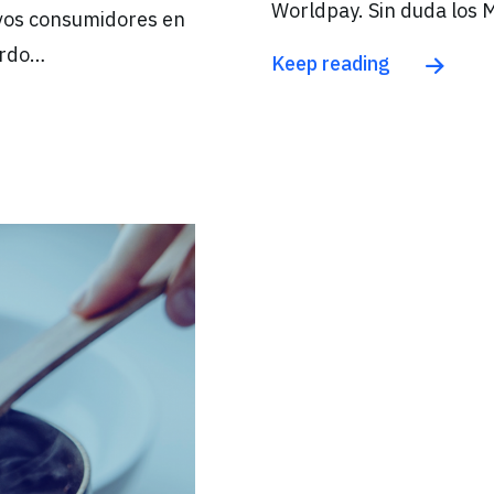
Worldpay. Sin duda los
uevos consumidores en
uerdo…
Keep reading