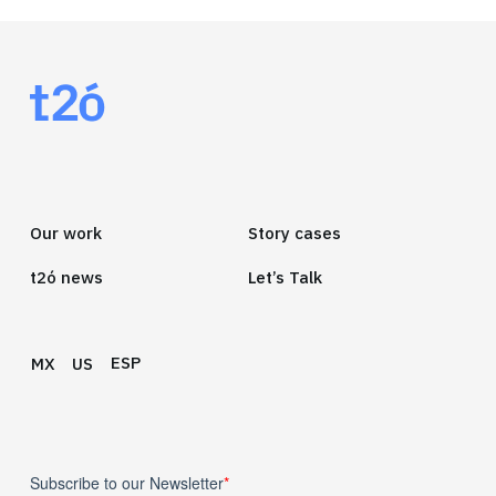
Our work
Story cases
t2ó news
Let’s Talk
ESP
MX
US