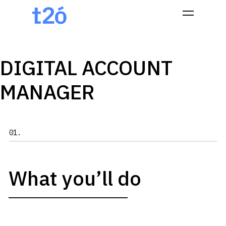
DIGITAL ACCOUNT
Hit enter to search or ESC to close
MANAGER
01.
What you’ll do