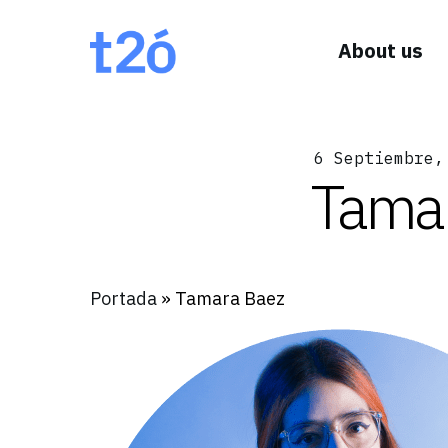
About us
6 Septiembre,
Tamar
Portada
»
Tamara Baez
Hit enter to search or ESC to close