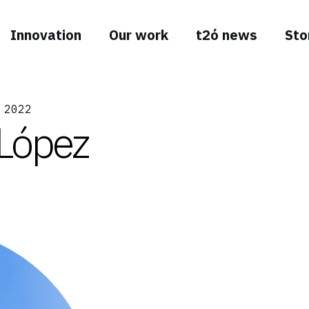
Innovation
Our work
t2ó news
Sto
 2022
 López