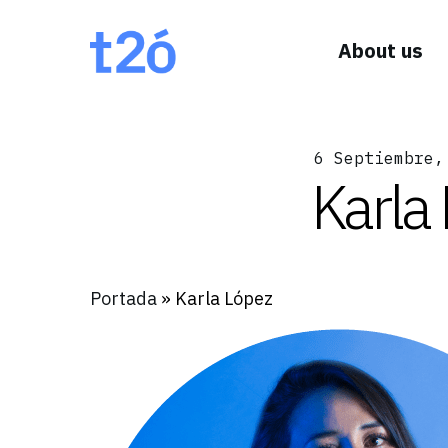
About us
6 Septiembre,
Karla
Portada
»
Karla López
Hit enter to search or ESC to close