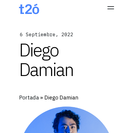
6 Septiembre, 2022
Hit enter to search or ESC to close
Diego
Damian
Portada
»
Diego Damian