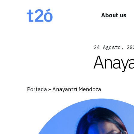
About us
24 Agosto, 20
Anaya
Portada
»
Anayantzi Mendoza
Hit enter to search or ESC to close