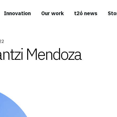
Innovation
Our work
t2ó news
Sto
22
ntzi Mendoza